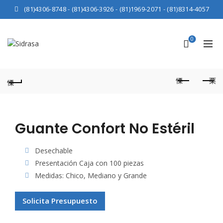
(81)4306-8748
-
(81)4306-3926
-
(81)1969-2071
-
(81)8314-4057
0
Guante Confort No Estéril
Desechable
Presentación Caja con 100 piezas
Medidas: Chico, Mediano y Grande
Solicita Presupuesto