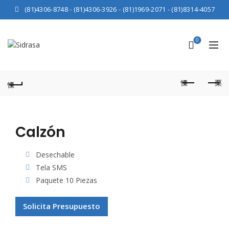
(81)4306-8748
-
(81)4306-3926
-
(81)1969-2071
-
(81)8314-4057
0
Calzón
Desechable
Tela SMS
Paquete 10 Piezas
Solicita Presupuesto