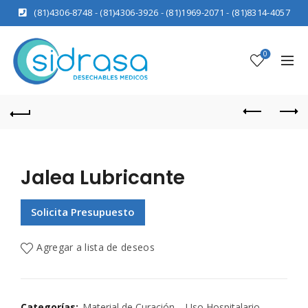
(81)4306-8748
-
(81)4306-3926
-
(81)1969-2071
-
(81)8314-4057
0
Jalea Lubricante
Solicita Presupuesto
Agregar a lista de deseos
Categorías:
Material de Curación
,
Uso Hospitalario