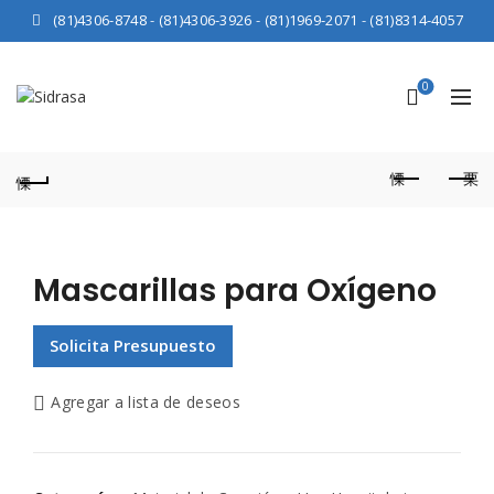
(81)4306-8748
-
(81)4306-3926
-
(81)1969-2071
-
(81)8314-4057
0
Mascarillas para Oxígeno
Solicita Presupuesto
Agregar a lista de deseos