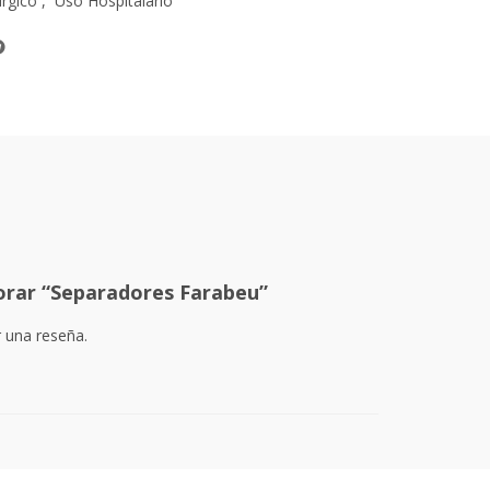
úrgico
,
Uso Hospitalario
lorar “Separadores Farabeu”
r una reseña.