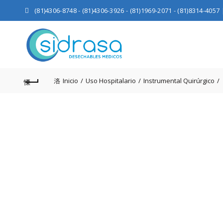
(81)4306-8748
-
(81)4306-3926
-
(81)1969-2071
-
(81)8314-4057
Inicio
Uso Hospitalario
Instrumental Quirúrgico