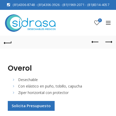
(81)4306-8748
-
(81)4306-3926
-
(81)1969-2071
-
(81)8314-4057
0
Overol
Desechable
Con elástico en puño, tobillo, capucha
Ziper horizontal con protector
Solicita Presupuesto